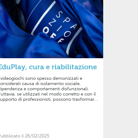
EduPlay, cura e riabilitazione
 videogiochi sono spesso demonizzati e
onsiderati causa di isolamento sociale,
ipendenza e comportamenti disfunzionali.
uttavia, se utilizzati nel modo corretto e con il
upporto di professionisti, possono trasformarsi
n strumenti terapeutici potenti, capaci di
avorire l'esplorazione emotiva, il miglioramento
elle relazioni e lo sviluppo di competenze
ognitive e sociali.Il videogioco crea
n’opportunità di dialogo tra il giocatore e
’operatore, permettendo di far emergere gli
ubblicato il 26/02/2025
spetti relazionali che possono causare disagio.