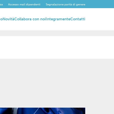
za
Accesso mail dipendenti
Segnalazione parità di genere
to
Novità
Collabora con noi
Integramente
Contatti