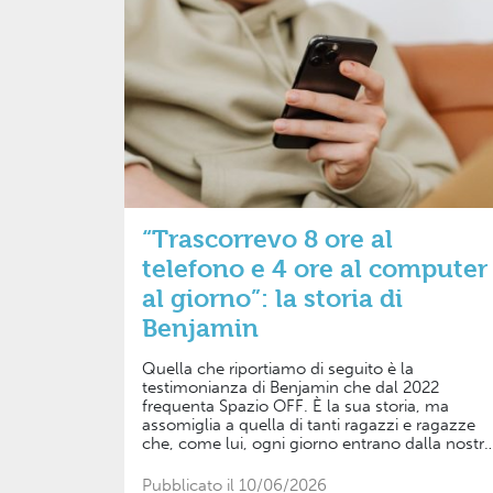
“Trascorrevo 8 ore al
telefono e 4 ore al computer
al giorno”: la storia di
Benjamin
Quella che riportiamo di seguito è la
testimonianza di Benjamin che dal 2022
frequenta Spazio OFF. È la sua storia, ma
assomiglia a quella di tanti ragazzi e ragazze
che, come lui, ogni giorno entrano dalla nostra
porta con il loro carico di emozioni, di dubbi e
di potenziale, in cerca di qualcuno disposto ad
Pubblicato il 10/06/2026