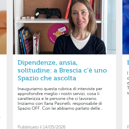
Dipendenze, ansia,
solitudine: a Brescia c’è uno
I
Spazio che ascolta
c
d
T
Inauguriamo questa rubrica di interviste per
s
approfondire meglio i nostri servizi, cosa li
i
caratterizza e le persone che ci lavorano.
f
Iniziamo con Ilaria Pasinelli, responsabile di
d
Spazio OFF. Con lei abbiamo parlato delle
c
difficoltà degli e delle adolescenti ma anche dei
u
genitori e di come collaboriamo con il territorio.
l
Ilaria, partiamo dall'inizio: cos'è Spazio OFF e da
Pubblicato il 14/05/2026
P
a
quale bisogno è nato? Spazio OFF è un centro