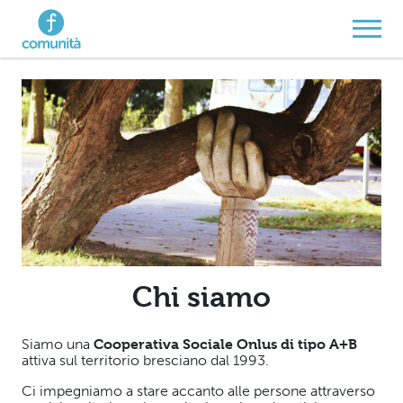
Navigazione principale
Vai al contenuto
Salta al menu
Salta al contenuto principale
Salta al piè di pagina
Chi siamo
Siamo una
Cooperativa Sociale Onlus di tipo A+B
attiva sul territorio bresciano dal 1993.
Ci impegniamo a stare accanto alle persone attraverso